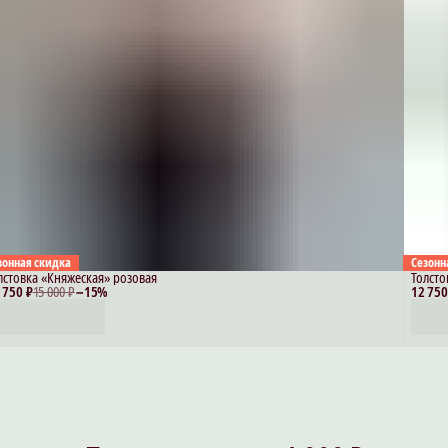
зонная скидка
Сезонн
лстовка «Княжеская» розовая
Толсто
 750 ₽
15 000 ₽
−
15
%
12 750