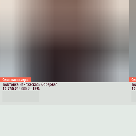
Сезонная скидка
Се
Толстовка «Княжеская» бордовая
То
12 750 ₽
15 000 ₽
−
15
%
12