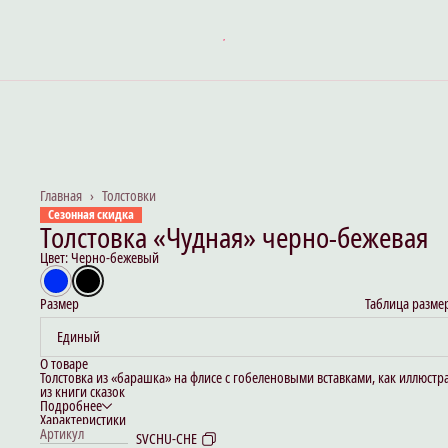
Главная
›
Толстовки
Сезонная скидка
Толстовка «Чудная» черно-бежевая
Цвет: Черно-бежевый
Размер
Таблица разме
Единый
О товаре
Толстовка из «барашка» на флисе с гобеленовыми вставками, как иллюстр
из книги сказок
Подробнее
Характеристики
Артикул
SVCHU-CHE