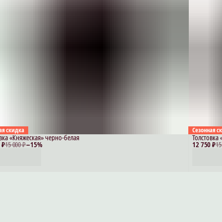
ая скидка
Сезонная с
вка «Княжеская» черно-белая
Толстовка
 ₽
15 000 ₽
−
15
%
12 750 ₽
15