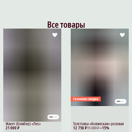
Все товары
Сезонная скидка
Жакет (Бомбер) «Лес»
Толстовка «Княжеская» розовая
21 000 ₽
12 750 ₽
15 000 ₽
−
15
%