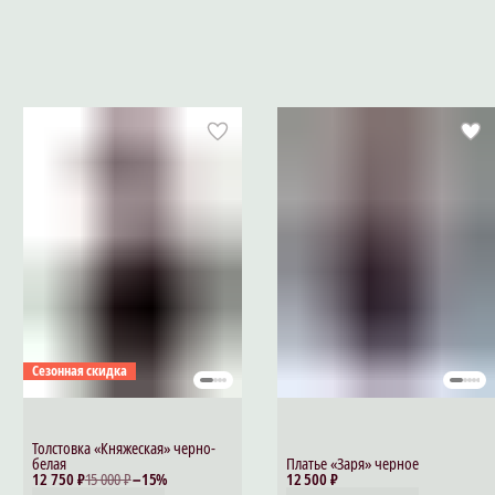
Сезонная скидка
Толстовка «Княжеская» черно-
белая
Платье «Заря» черное
12 750 ₽
15 000 ₽
−
15
%
12 500 ₽