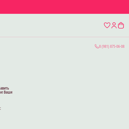
8 (981) 875-06-08
равить
бые Ваши
: