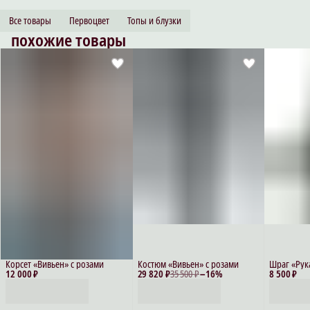
Все товары
Первоцвет
Топы и блузки
похожие товары
Корсет «Вивьен» с розами
Костюм «Вивьен» с розами
Шраг «Рук
12 000 ₽
29 820 ₽
35 500 ₽
−
16
%
8 500 ₽