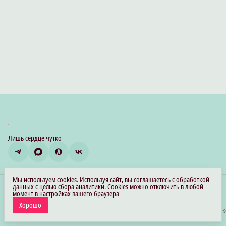
Лишь сердце чутко
Мы используем cookies. Используя сайт, вы соглашаетесь с обработкой
Контакты
данных с целью сбора аналитики. Cookies можно отключить в любой
момент в настройках вашего браузера
Адрес
Санкт-Петербург
Хорошо
© Сердцевидно
Оплата
Доставка
Правила возврата
Реквизиты
Оферта
Политика 
Телефон
8 (981) 875-06-08
Эл. почта